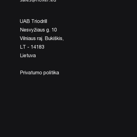
UAB Triodrill
Nesvyžiaus g. 10
Vilniaus raj. Bukiškis,
LT - 14183
Lietuva
Privatumo politika
Gręžimo karūnos
Gręžimo karūnos