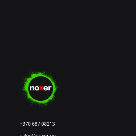
+370 687 08213
sales@noxer.eu