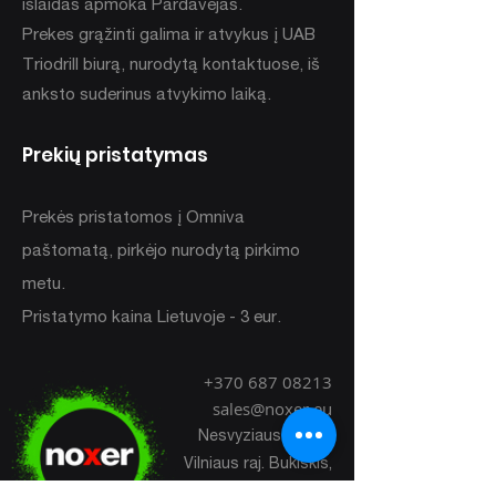
išlaidas apmoka Pardavėjas.
Prekes grąžinti galima ir atvykus į UAB
Triodrill biurą, nurodytą kontaktuose, iš
anksto suderinus atvykimo laiką.
Prekių pristatymas
Prekės pristatomos į Omniva
paštomatą, pirkėjo nurodytą pirkimo
metu.
Pristatymo kaina Lietuvoje - 3 eur.
+370 687 08213
sales@noxer.eu
Nesvyziaus str. 10
Vilniaus raj. Bukiskis,
LT - 14183