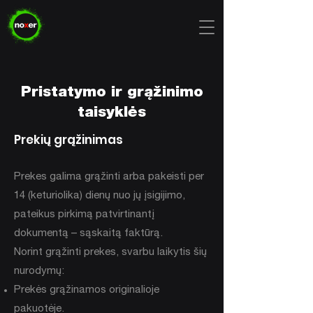
Pristatymo ir grąžinimo
taisyklės
Prekių grąžinimas
Prekes galima grąžinti arba pakeisti per
14 (keturiolika) dienų nuo jų įsigijimo,
pateikus pirkimą patvirtinantį
dokumentą – sąskaitą faktūrą.
Norint grąžinti prekes, svarbu laikytis šių
nurodymų:
Prekės grąžinamos originalioje
pakuotėje.