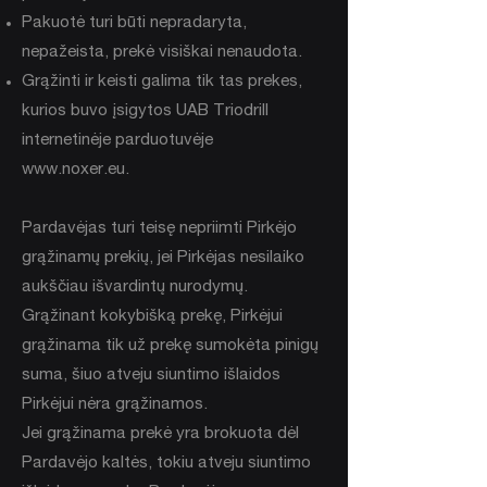
Pakuotė turi būti nepradaryta,
nepažeista, prekė visiškai nenaudota.
Grąžinti ir keisti galima tik tas prekes,
kurios buvo įsigytos UAB Triodrill
internetinėje parduotuvėje
www.noxer.eu
.
Pardavėjas turi teisę nepriimti Pirkėjo
grąžinamų prekių, jei Pirkėjas nesilaiko
aukščiau išvardintų nurodymų.
Grąžinant kokybišką prekę, Pirkėjui
grąžinama tik už prekę sumokėta pinigų
suma, šiuo atveju siuntimo išlaidos
Pirkėjui nėra grąžinamos.
Jei grąžinama prekė yra brokuota dėl
Pardavėjo kaltės, tokiu atveju siuntimo